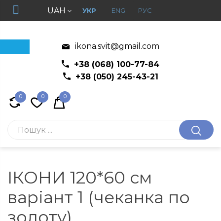
UAH
УКР
ENG
РУС
ikona.svit@gmail.com
+38 (068) 100-77-84
+38 (050) 245-43-21
0
0
0
ІКОНИ 120*60 см
варіант 1 (чеканка по
золоту)