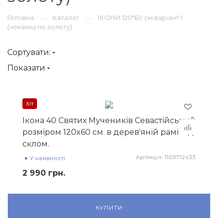
Головна
Каталог
ІКОНИ 120*60 см варіант 1
—
—
(чеканка по золоту)
Сортувати:
Показати
Хiт
Ікона 40 Святих Мучеників Севастійський
розміром 120x60 см. в дерев'яній рамі під
склом.
Артикул: 1103712433
У наявності
2 990 грн.
КУПИТИ