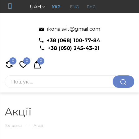
UAH
УКР
ENG
РУС
ikona.svit@gmail.com
+38 (068) 100-77-84
+38 (050) 245-43-21
0
0
0
Акції
Головна
Акції
—