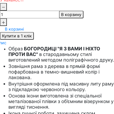
У наявності
В корзину
В корзині
Купити в 1 клік
пис
Образ 
БОГОРОДИЦІ "
Я З ВАМИ І НІХТО 
ПРОТИ ВАС
"
 в стародавньому стилі 
виготовлений методом поліграфічного друку.
Зовнішня рама з дерева в прямій формі 
пофарбована в темно-вишневий колір і 
лакована.   
Внутрішня оформлена під масивну литу раму 
з підкладкою червоного кольору.
Основа ікони виготовлена зі спеціальної 
металізованої плівки з об’ємним візерунком у 
вигляді тиснення. 
Ікона ручної роботи, захищена склом.