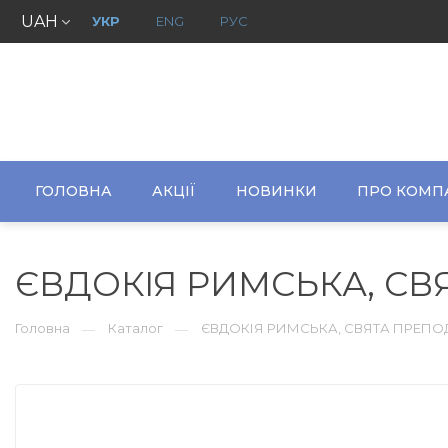
UAH
УКР
ENG
РУС
ГОЛОВНА
АКЦІЇ
НОВИНКИ
ПРО КОМП
ЄВДОКІЯ РИМСЬКА, С
Головна
Каталог
ЄВДОКІЯ РИМСЬКА, СВЯТА ПРЕ
—
—