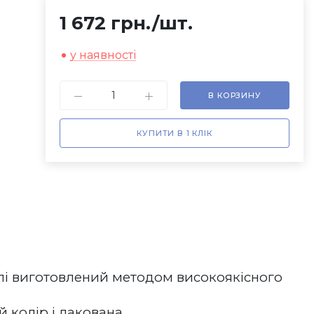
1 672 грн.
/шт.
у наявності
В КОРЗИНУ
КУПИТИ В 1 КЛІК
лі виготовлений методом високоякісного 
олір і лакована.   