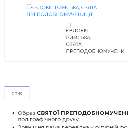
ОПИС
Образ 
СВЯТОЇ 
ПРЕПОДОБНОМУЧЕНИЦ
поліграфічного друку.
Зовнішня рама дерев’яна у фігурній фо