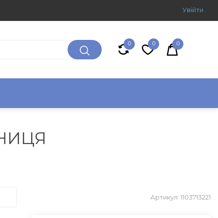
Увiйти
0
0
0
НИЦЯ
Артикул: 1103713221