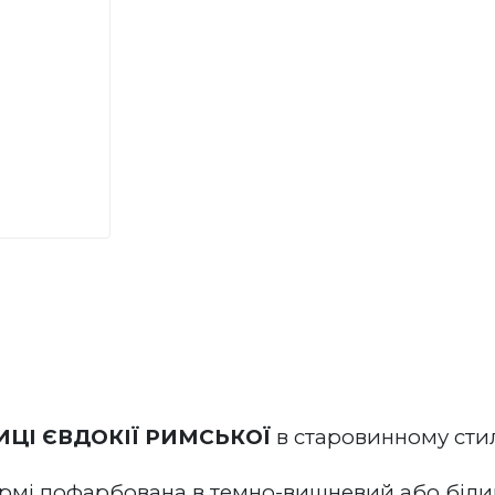
І ЄВДОКІЇ РИМСЬКОЇ
 в старовинному
 сти
рмі пофарбована в темно-вишневий або білий к