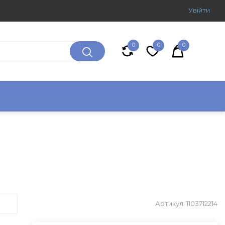
Увiйти
0
0
0
Артикул: 1103712214