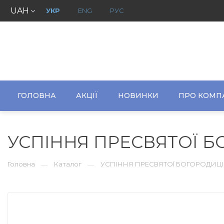
UAH
УКР
ENG
РУС
ГОЛОВНА
АКЦІЇ
НОВИНКИ
ПРО КОМП
УСПІННЯ ПРЕСВЯТОЇ Б
Головна
Каталог
УСПІННЯ ПРЕСВЯТОЇ БОГОРОДИЦІ
—
—