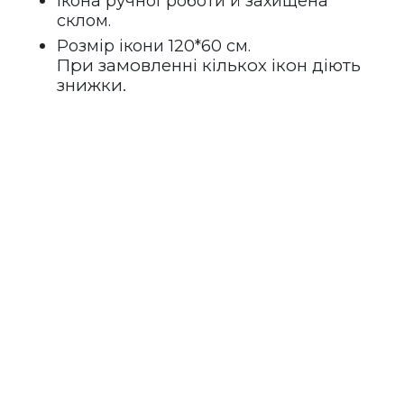
Ікона ручної роботи й захищена 
склом.
Розмір ікони 120*60 см.
При замовленні кількох ікон діють 
знижки.