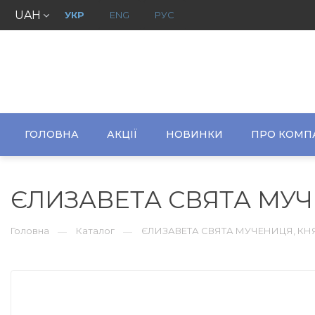
UAH
УКР
ENG
РУС
ГОЛОВНА
АКЦІЇ
НОВИНКИ
ПРО КОМП
ЄЛИЗАВЕТА СВЯТА МУЧ
Головна
Каталог
ЄЛИЗАВЕТА СВЯТА МУЧЕНИЦЯ, КН
—
—