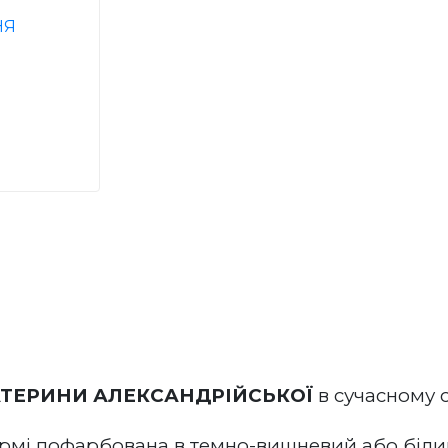
АТЕРИНИ АЛЕКСАНДРІЙСЬКОЇ
 в 
сучасному
 
рмі пофарбована в темно-вишневий або білий 