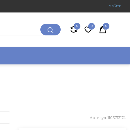
Увiйти
0
0
0
Артикул: 1103713174