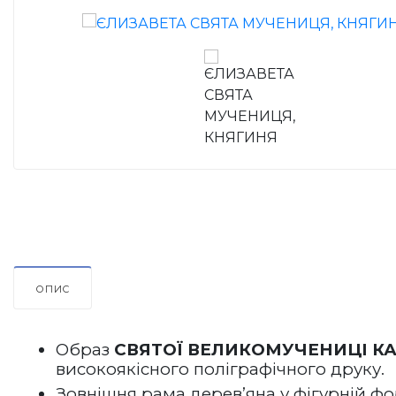
ОПИС
Образ 
СВЯТОЇ ВЕЛИКОМУЧЕНИЦІ К
високоякісного поліграфічного друку.
Зовнішня рама дерев’яна у фігурній фо