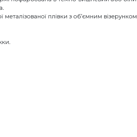
а.
ї металізованої плівки з об’ємним візерунком 
жки.