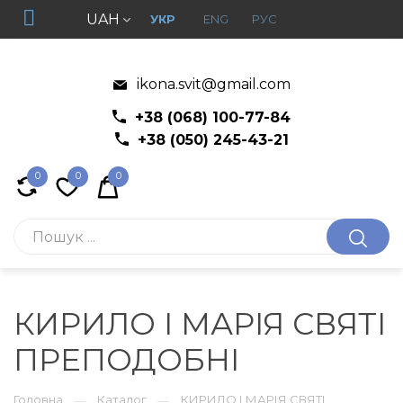
UAH
УКР
ENG
РУС
ikona.svit@gmail.com
+38 (068) 100-77-84
+38 (050) 245-43-21
0
0
0
КИРИЛО І МАРІЯ СВЯТІ
ПРЕПОДОБНІ
Головна
Каталог
КИРИЛО І МАРІЯ СВЯТІ
—
—