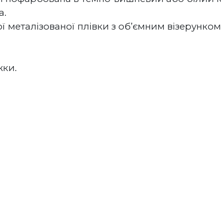
а.
ї металізованої плівки з об’ємним візерунком 
жки.