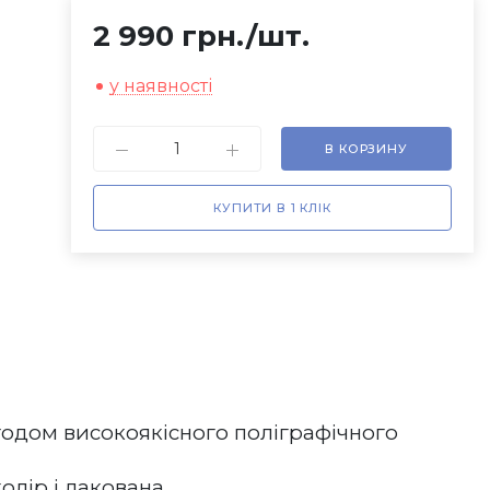
2 990 грн.
/шт.
у наявності
В КОРЗИНУ
КУПИТИ В 1 КЛІК
тодом високоякісного поліграфічного 
ір і лакована.  