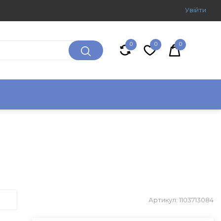
Увiйти
0
0
0
Артикул: 1103713084