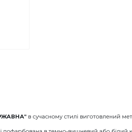
РЖАВНА"
 в сучасному стилі виготовлений ме
 пофарбована в темно-вишневий або білий кол