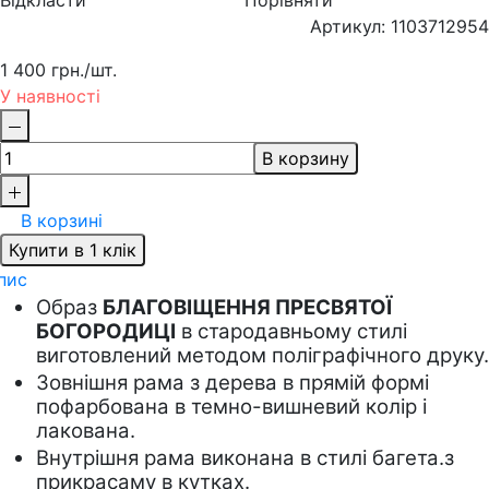
Відкласти
Порівняти
Артикул: 1103712954
1 400 грн.
/шт.
У наявності
В корзину
В корзині
Купити в 1 клік
пис
Образ 
БЛАГОВІЩЕННЯ ПРЕСВЯТОЇ 
БОГОРОДИЦІ
 в стародавньому стилі 
виготовлений методом поліграфічного друку.
Зовнішня рама з дерева в прямій формі 
пофарбована в темно-вишневий колір і 
лакована.    
Внутрішня рама виконана в стилі багета.з 
прикрасаму в кутках. 