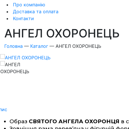
Про компанію
Доставка та оплата
Контакти
АНГЕЛ ОХОРОНЕЦЬ
Головна
—
Каталог
—
АНГЕЛ ОХОРОНЕЦЬ
пис
Образ 
СВЯТОГО АНГЕЛА 
ОХОРОНЦЯ
 в 
Зовнішня рама дерев’яна у фігурній форм