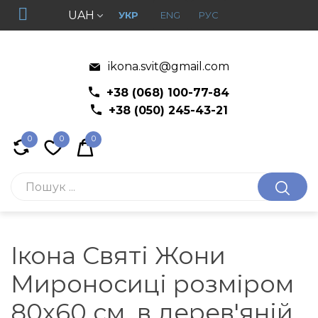
UAH
УКР
ENG
РУС
ikona.svit@gmail.com
+38 (068) 100-77-84
+38 (050) 245-43-21
0
0
0
Ікона Святі Жони
Мироносиці розміром
80x60 см. в дерев'яній