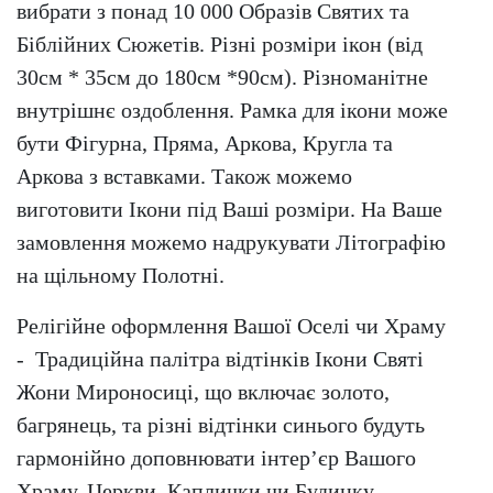
вибрати з понад 10 000 Образів Святих та
Біблійних Сюжетів. Різні розміри ікон (від
30см * 35см до 180см *90см). Різноманітне
внутрішнє оздоблення. Рамка для ікони може
бути Фігурна, Пряма, Аркова, Кругла та
Аркова з вставками. Також можемо
виготовити Ікони під Ваші розміри. На Ваше
замовлення можемо надрукувати Літографію
на щільному Полотні.
Релігійне оформлення Вашої Оселі чи Храму
- Традиційна палітра відтінків Ікони Святі
Жони Мироносиці, що включає золото,
багрянець, та різні відтінки синього будуть
гармонійно доповнювати інтер’єр Вашого
Храму, Церкви, Каплички чи Будинку.