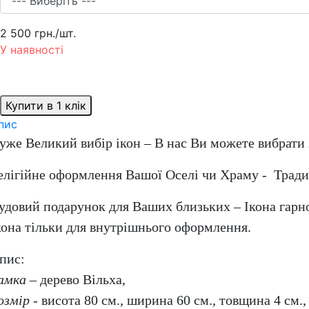
2 500 грн.
/шт.
У наявності
Купити в 1 клік
пис
уже Великий вибір ікон – В нас Ви можете вибрати 
елігійне оформлення Вашої Оселі чи Храму - Традиц
удовий подарунок для Ваших близьких – Ікона гарн
кона тільки для внутрішнього оформлення.
пис:
амка
– дерево Вільха,
озмір
- висота 80 см., ширина 60 см., товщина 4 см.,