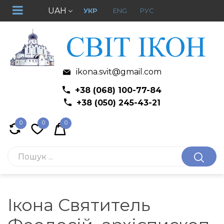
UAH
УКР
ENG
РУС
ikona.svit@gmail.com
+38 (068) 100-77-84
+38 (050) 245-43-21
0
0
0
Ікона Святитель