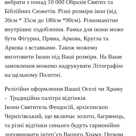
вибрати з понад 10 000 Образів Святих та
Біблійних Сюжетів. Різні розміри ікон (від
30см * 35см до 180см *90см). Різноманітне
внутрішнє оздоблення. Рамка для ікони може
бути Фігурна, Пряма, Аркова, Кругла та
Аркова з вставками. Також можемо
виготовити Ікони під Ваші розміри. На Ваше
замовлення можемо надрукувати Літографію
на щільному Полотні.
Релігійне оформлення Вашої Оселі чи Храму
- Традиційна палітра відтінків
Ікони Святитель Феодосій, архієпископ
Чернігівський, що включає золото, багрянець,
та різні відтінки синього будуть гармонійно
доповнювати інтер’єр Вашого Храму, Церкви,