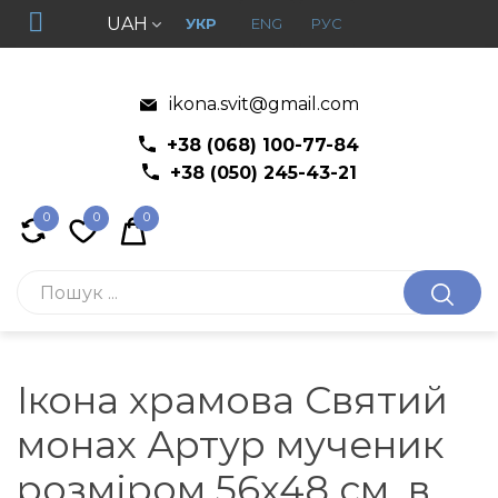
UAH
УКР
ENG
РУС
ikona.svit@gmail.com
+38 (068) 100-77-84
+38 (050) 245-43-21
0
0
0
Ікона храмова Святий
монах Артур мученик
розміром 56x48 см. в