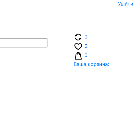
Увiйти
0
0
0
Ваша корзина: