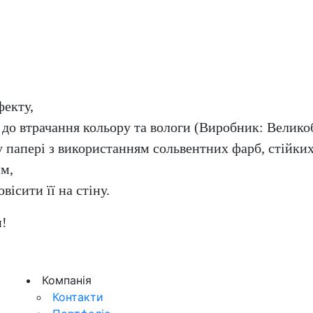
фекту,
до втрачання кольору та вологи (Виробник: Великоб
 папері з використанням сольвентних фарб, стійких
мм,
вісити її на стіну.
и!
Компанія
Контакти