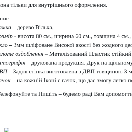
кона тільки для внутрішнього оформлення.
пис:
амка
– дерево Вільха,
озмір
- висота 80 см., ширина 60 см., товщина 4 см.,
кло
– 3мм шліфоване Високої якості без жодного де
олоте оздоблення
– Металізований Пластик стійкий 
ітографія
– друкована продукція. Друк на щільному
ВП
– Задня стінка виготовлена з ДВП товщиною 3 
ачок
- на кожній Іконі є гачок, що дає змогу легко по
елефонуйте та Пишіть – будемо раді Вам допомогт