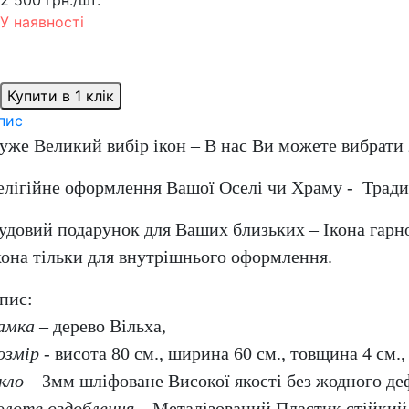
У наявності
Купити в 1 клік
пис
уже Великий вибір ікон – В нас Ви можете вибрати 
елігійне оформлення Вашої Оселі чи Храму - Традиц
удовий подарунок для Ваших близьких – Ікона гарн
кона тільки для внутрішнього оформлення.
пис:
амка
– дерево Вільха,
озмір
- висота 80 см., ширина 60 см., товщина 4 см.,
кло
– 3мм шліфоване Високої якості без жодного де
олоте оздоблення
– Металізований Пластик стійкий 