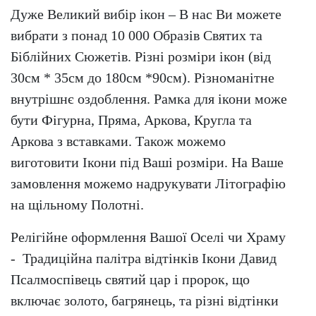
Дуже Великий вибір ікон – В нас Ви можете
вибрати з понад 10 000 Образів Святих та
Біблійних Сюжетів. Різні розміри ікон (від
30см * 35см до 180см *90см). Різноманітне
внутрішнє оздоблення. Рамка для ікони може
бути Фігурна, Пряма, Аркова, Кругла та
Аркова з вставками. Також можемо
виготовити Ікони під Ваші розміри. На Ваше
замовлення можемо надрукувати Літографію
на щільному Полотні.
Релігійне оформлення Вашої Оселі чи Храму
- Традиційна палітра відтінків Ікони Давид
Псалмоспівець святий цар і пророк, що
включає золото, багрянець, та різні відтінки