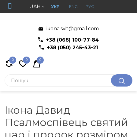
UAH
УКР
ENG
РУС
ikona.svit@gmail.com
+38 (068) 100-77-84
+38 (050) 245-43-21
0
0
0
Ікона Давид
Псалмоспівець святий
цар і пророк розміром