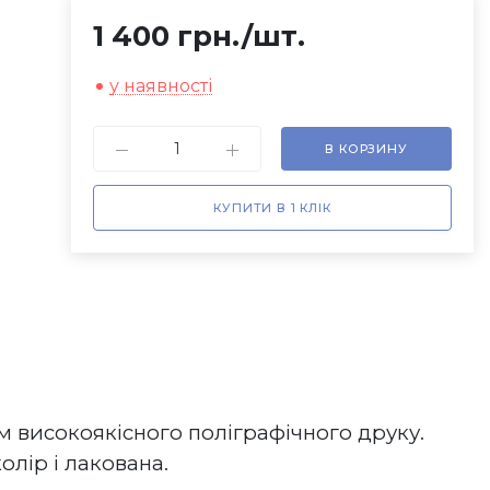
1 400 грн.
/шт.
у наявності
В КОРЗИНУ
КУПИТИ В 1 КЛІК
м високоякісного поліграфічного друку.
ір і лакована.    