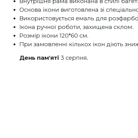
Внутрішня рама виконана в стилі багета
Основа ікони виготовлена зі спеціально
Використовується емаль для розфарбов
Ікона ручної роботи, захищена склом.
Розмір ікони 120*60 см.
При замовленні кількох ікон діють зни
День пам'яті
 3 серпня.