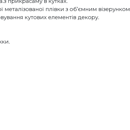
.з прикрасаму в кутках. 
ї металізованої плівки з об’ємним візерунком 
ування кутових елементів декору.
жки.