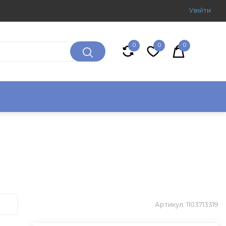
Увiйти
0
0
0
Артикул: 1103713319