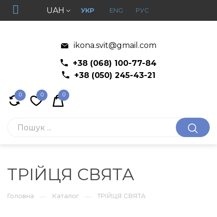
UAH
УКР
ENG
РУС
ikona.svit@gmail.com
+38 (068) 100-77-84
+38 (050) 245-43-21
0
0
0
ТРІЙЦЯ СВЯТА
Головна
Каталог
ТРІЙЦЯ СВЯТА
—
—