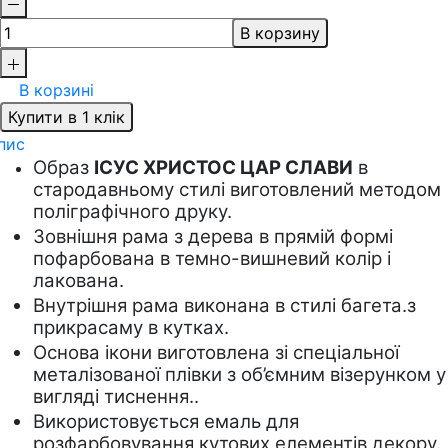
В корзину
В корзині
Купити в 1 клік
пис
Образ 
ІСУС ХРИСТОС ЦАР СЛАВИ
 в 
стародавньому стилі виготовлений методом 
поліграфічного друку.
Зовнішня рама з дерева в прямій формі 
пофарбована в темно-вишневий колір і 
лакована.    
Внутрішня рама виконана в стилі багета.з 
прикрасаму в кутках. 
Основа ікони виготовлена зі спеціальної 
металізованої плівки з об’ємним візерунком у 
вигляді тиснення.. 
Використовується емаль для 
розфарбовування кутових елементів декору.