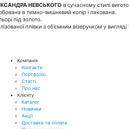
ЕКСАНДРА НЕВСЬКОГО
 в 
сучасному
 стилі вигот
бована в темно-вишневий колір і лакована.   
ьорі під золото.
лізованої плівки з об’ємним візерунком у вигляді
Компанія
Контакти
Портфоліо
Статті
Про нас
Клієнту
Каталог
Новинки
Акції
Доставка та оплата