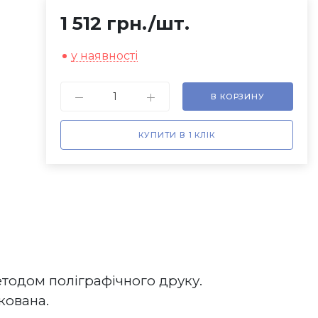
1 512 грн.
/шт.
у наявності
В КОРЗИНУ
КУПИТИ В 1 КЛІК
етодом поліграфічного друку.
ована.  