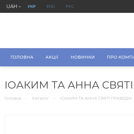
UAH
УКР
ENG
РУС
ГОЛОВНА
АКЦІЇ
НОВИНКИ
ПРО КОМП
ІОАКИМ ТА АННА СВЯТ
Головна
Каталог
ІОАКИМ ТА АННА СВЯТІ ПРАВЕДНІ
—
—