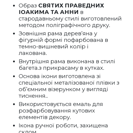
Образ 
СВЯТИХ 
ПРАВЕДНИХ 
ІОАКИМА ТА АННИ
 в 
стародавньому стилі виготовлений 
методом поліграфічного друку.
Зовнішня рама дерев’яна у 
фігурній формі пофарбована в 
темно-вишневий колір і 
лакована.    
Внутрішня рама виконана в стилі 
багета.з прикрасаму в кутках. 
Основа ікони виготовлена зі 
спеціальної металізованої плівки з 
об’ємним візерунком у вигляді 
тиснення.. 
Використовується емаль для 
розфарбовування кутових 
елементів декору.
Ікона ручної роботи, захищена 
склом.