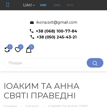
UAH
УКР
ENG
РУС
ikona.svit@gmail.com
+38 (068) 100-77-84
+38 (050) 245-43-21
0
0
0
ІОАКИМ ТА АННА
СВЯТІ ПРАВЕДНІ
Головна
Каталог
ІОАКИМ ТА АННА СВЯТІ
—
—