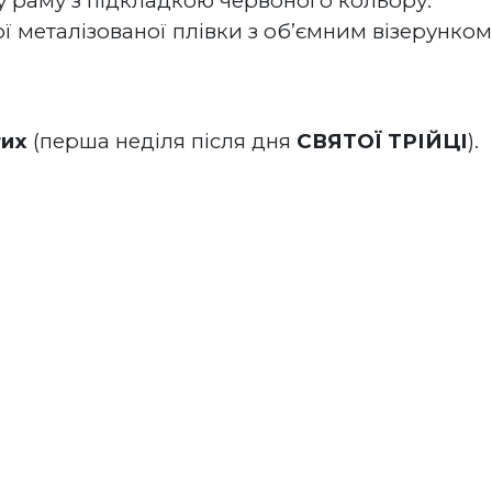
 раму з підкладкою червоного кольору.
ї металізованої плівки з об’ємним візерунком 
тих
 (перша неділя після дня 
СВЯТОЇ ТРІЙЦІ
).