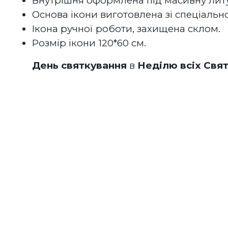
Внутрішня оформлена під масивну литу
Основа ікони виготовлена зі спеціально
Ікона ручної роботи, захищена склом.
Розмір ікони 120*60 см.
День святкування
в 
Неділю всіх Свя