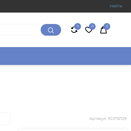
Увiйти
0
0
0
Артикул: 1103712729