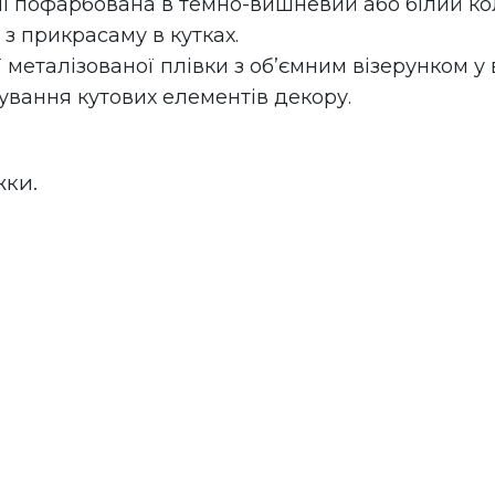
і пофарбована в темно-вишневий або білий колір
з прикрасаму в кутках.
 металізованої плівки з об’ємним візерунком у 
вання кутових елементів декору.
жки.