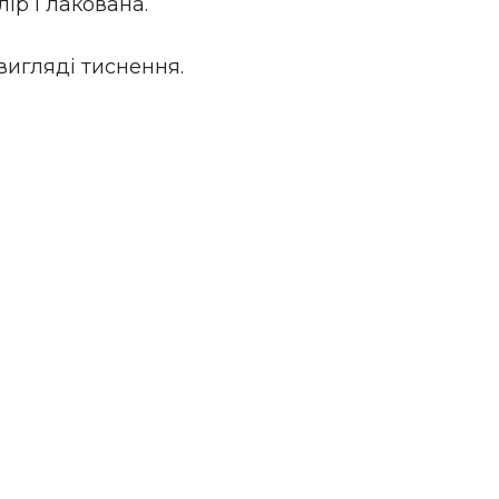
 і лакована.   
вигляді тиснення.