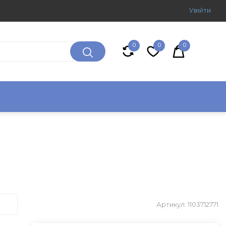
Увiйти
0
0
0
Артикул: 1103712771