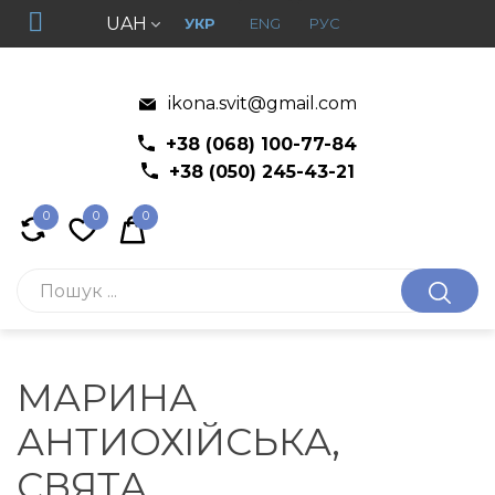
UAH
УКР
ENG
РУС
ikona.svit@gmail.com
+38 (068) 100-77-84
+38 (050) 245-43-21
0
0
0
МАРИНА
АНТИОХІЙСЬКА,
СВЯТА