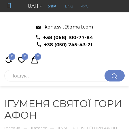
UAH
УКР
ENG
РУС
ikona.svit@gmail.com
+38 (068) 100-77-84
+38 (050) 245-43-21
0
0
0
ІГУМЕНЯ СВЯТОЇ ГОРИ
АФОН
Головна
Каталог
ІГУМЕНЯ СВЯТОЇ ГОРИ АФОН
—
—