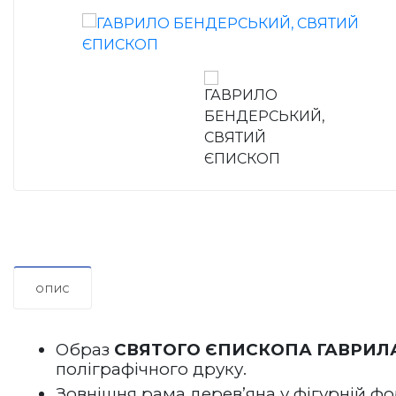
ОПИС
Образ 
СВЯТОГО 
ЄПИСКОПА ГАВРИЛ
поліграфічного друку.
Зовнішня 
рама дерев’яна у 
фігурній фо