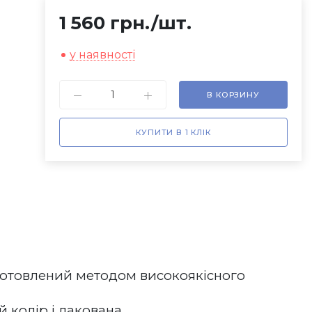
1 560 грн.
/шт.
у наявності
В КОРЗИНУ
КУПИТИ В 1 КЛІК
готовлений методом високоякісного 
олір і лакована.    