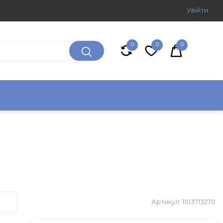
Увiйти
0
0
0
Артикул: 1103713270