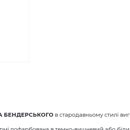
А БЕНДЕРСЬКОГО
 в 
стародавньому стилі ви
рмі пофарбована в темно-вишневий або білий к