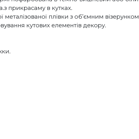
.з прикрасаму в кутках. 
ї металізованої плівки з об’ємним візерунком 
ування кутових елементів декору.
жки.