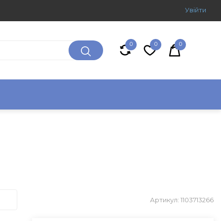
Увiйти
0
0
0
Артикул: 1103713266