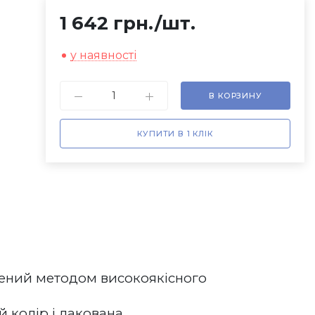
1 642 грн.
/шт.
у наявності
В КОРЗИНУ
КУПИТИ В 1 КЛІК
лений методом високоякісного 
колір і лакована. 