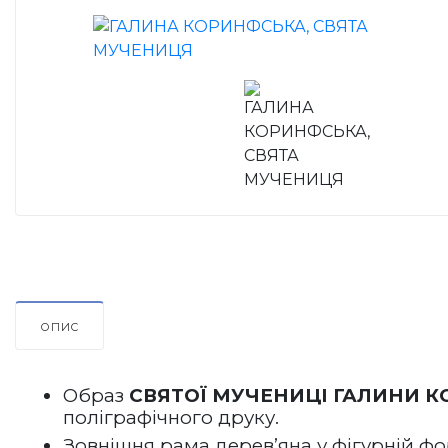
ОПИС
Образ 
СВЯТОЇ МУЧЕНИЦІ ГАЛИНИ 
поліграфічного друку.
Зовнішня рама дерев’яна у фігурній фо