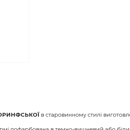
КОРИНФСЬКОЇ
 в старовинному
 стилі виготов
рмі пофарбована в темно-вишневий або білий 