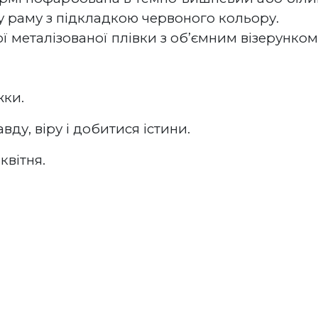
 раму з підкладкою червоного кольору.
ї металізованої плівки з об’ємним візерунком 
жки.
вду, віру і добитися істини.
квітня.