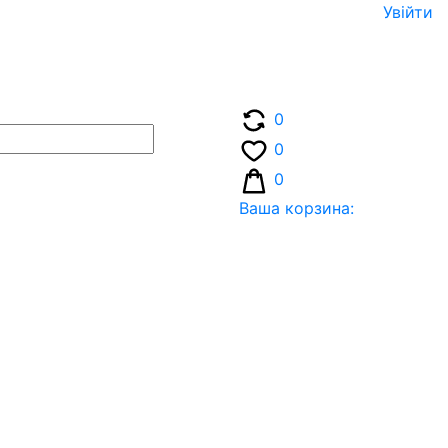
Увiйти
0
0
0
Ваша корзина: