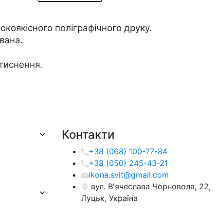
окоякісного поліграфічного друку.
ана.  
тиснення. 
Контакти
+38 (068) 100-77-84
+38 (050) 245-43-21
ikona.svit@gmail.com
вул. В'ячеслава Чорновола, 22,
Луцьк, Україна