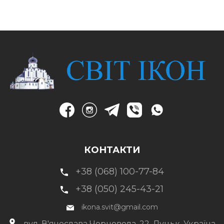
КОНТАКТИ
+38 (068) 100-77-84
+38 (050) 245-43-21
ikona.svit@gmail.com
вул. В'ячеслава Чорновола, 22, Луцьк, Україна