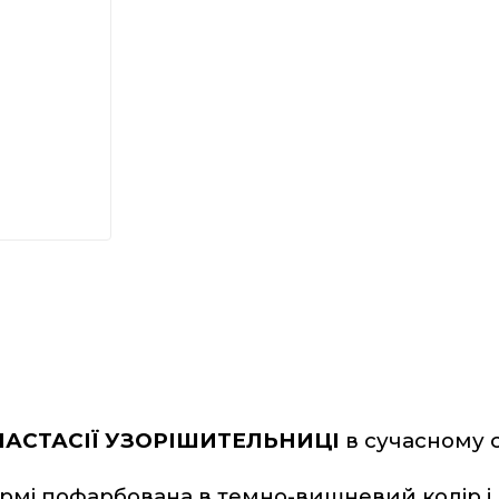
НАСТАСІЇ УЗОРІШИТЕЛЬНИЦІ
 в сучасному 
рмі пофарбована в темно-вишневий колір і л