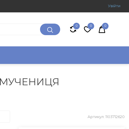
Увiйти
0
0
0
ОМУЧЕНИЦЯ
Артикул: 1103712620