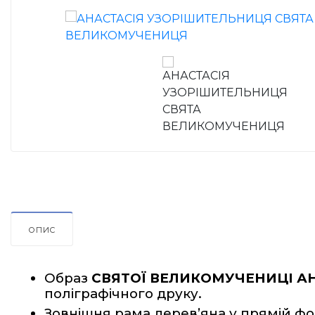
ОПИС
Образ 
СВЯТОЇ ВЕЛИКОМУЧЕНИЦІ А
поліграфічного друку.
Зовнішня рама дерев’яна у прямій фо