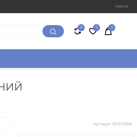
Увiйти
0
0
0
БНИЙ
Артикул: 1103712599