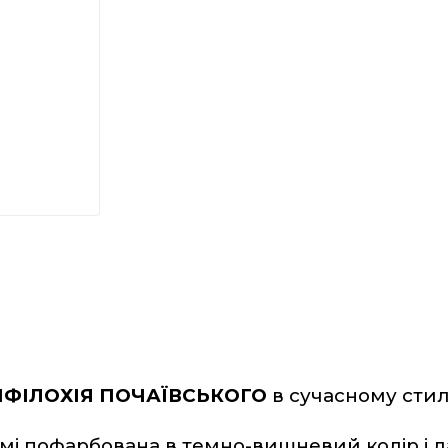
ФІЛОХІЯ ПОЧАЇВСЬКОГО
 в 
сучасному
 сти
мі пофарбована в темно-вишневий колір і ла