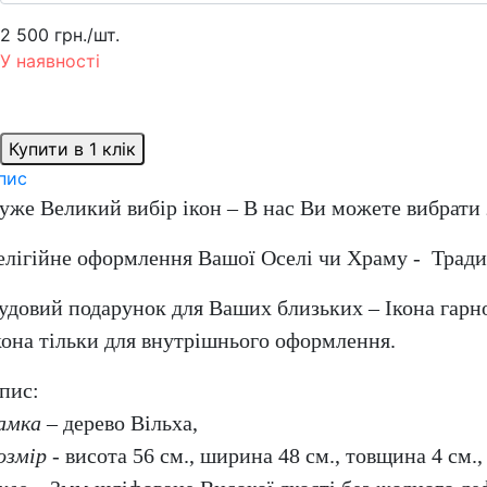
2 500 грн.
/шт.
У наявності
Купити в 1 клік
пис
уже Великий вибір ікон – В нас Ви можете вибрати 
елігійне оформлення Вашої Оселі чи Храму - Традиці
удовий подарунок для Ваших близьких – Ікона гарн
кона тільки для внутрішнього оформлення.
пис:
амка
– дерево Вільха,
озмір
- висота 56 см., ширина 48 см., товщина 4 см.,