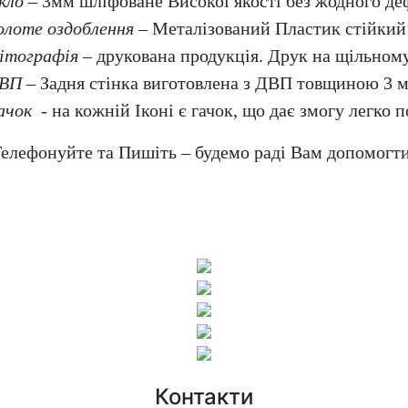
кло
– 3мм шліфоване Високої якості без жодного де
олоте оздоблення
– Металізований Пластик стійкий 
ітографія
– друкована продукція. Друк на щільному
ВП
– Задня стінка виготовлена з ДВП товщиною 3 
ачок
- на кожній Іконі є гачок, що дає змогу легко по
елефонуйте та Пишіть – будемо раді Вам допомогт
Контакти