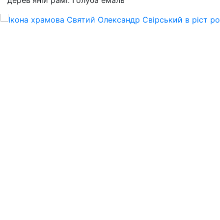
дерев'яній рамі. Голуба емаль