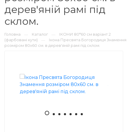
дерев'яній рамі під
склом.
Головна
Каталог
ІКОНИ 80*60 см варіант 2
—
—
(фарбовані кути)
Ікона Пресвята Богородиця Знамення
—
розміром 80x60 см. в дерев'яній рамі під склом.