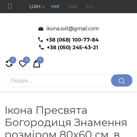
UAH
УКР
ENG
РУС
ikona.svit@gmail.com
+38 (068) 100-77-84
+38 (050) 245-43-21
0
0
0
Ікона Пресвята
Богородиця Знамення
розміром 80x60 см. в