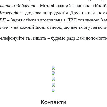
олоте оздоблення
– Металізований Пластик стійкий 
ітографія
– друкована продукція. Друк на щільному
ВП
– Задня стінка виготовлена з ДВП товщиною 3 
ачок
- на кожній Іконі є гачок, що дає змогу легко по
елефонуйте та Пишіть – будемо раді Вам допомогт
Контакти