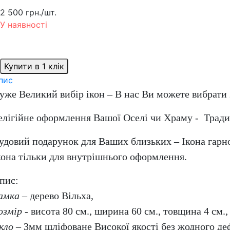
2 500 грн.
/шт.
У наявності
Купити в 1 клік
пис
уже Великий вибір ікон – В нас Ви можете вибрати 
елігійне оформлення Вашої Оселі чи Храму - Традиц
удовий подарунок для Ваших близьких – Ікона гарн
кона тільки для внутрішнього оформлення.
пис:
амка
– дерево Вільха,
озмір
- висота 80 см., ширина 60 см., товщина 4 см.,
кло
– 3мм шліфоване Високої якості без жодного де