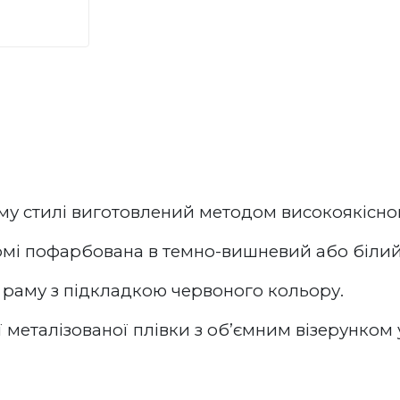
му
стилі виготовлений методом високоякісног
рмі пофарбована в темно-вишневий або білий 
 раму з підкладкою червоного кольору.
ї металізованої плівки з об’ємним візерунком 