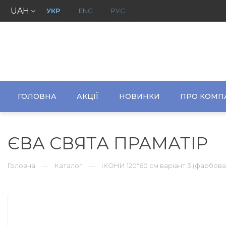
UAH
УКР
ENG
РУС
ГОЛОВНА
АКЦІЇ
НОВИНКИ
ПРО КОМП
ЄВА СВЯТА ПРАМАТІР
Головна
Каталог
ІКОНИ 120*60 см варіант 3 (фарбова
—
—