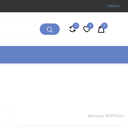
Увiйти
0
0
0
Артикул: 1103713210