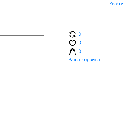
Увiйти
0
0
0
Ваша корзина: