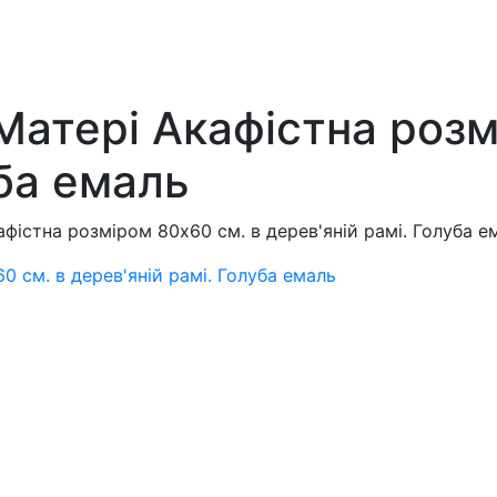
Матері Акафістна розм
уба емаль
фістна розміром 80x60 см. в дерев'яній рамі. Голуба е