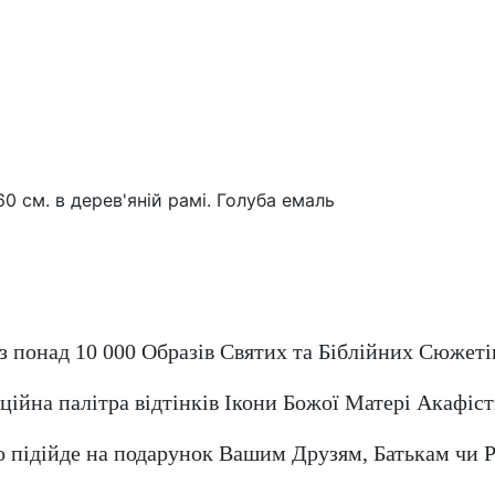
з понад 10 000 Образів Святих та Біблійних Сюжеті
ійна палітра відтінків Ікони Божої Матері Акафістн
о підійде на подарунок Вашим Друзям, Батькам чи Р