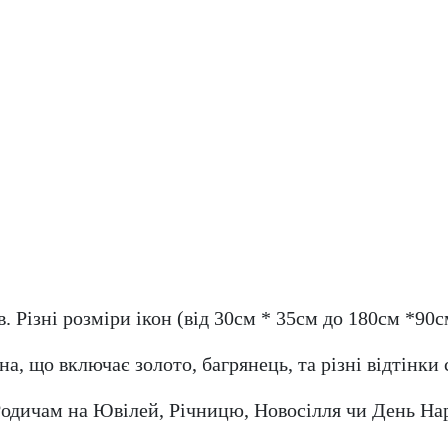
в. Різні розміри ікон (від 30см * 35см до 180см *
а, що включає золото, багрянець, та різні відтінк
одичам на Ювілей, Річницю, Новосілля чи День Нар