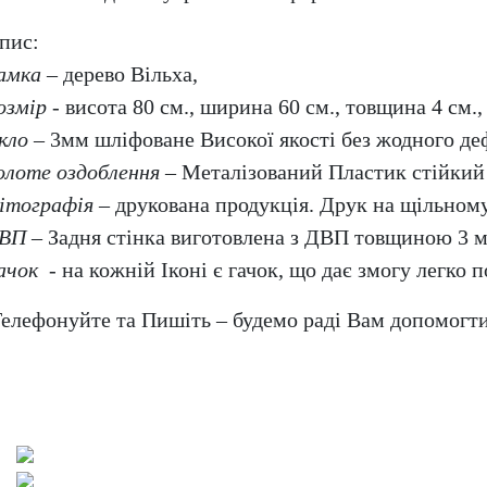
пис:
амка
– дерево Вільха,
озмір
- висота 80 см., ширина 60 см., товщина 4 см.,
кло
– 3мм шліфоване Високої якості без жодного де
олоте оздоблення
– Металізований Пластик стійкий 
ітографія
– друкована продукція. Друк на щільному
ВП
– Задня стінка виготовлена з ДВП товщиною 3 
ачок
- на кожній Іконі є гачок, що дає змогу легко по
елефонуйте та Пишіть – будемо раді Вам допомогт