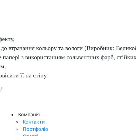
фекту,
до втрачання кольору та вологи (Виробник: Великоб
 папері з використанням сольвентних фарб, стійких
мм,
вісити її на стіну.
и!
Компанія
Контакти
Портфоліо