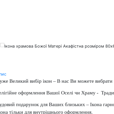
пис
уже Великий вибір ікон – В нас Ви можете вибрати 
елігійне оформлення Вашої Оселі чи Храму - Традиц
удовий подарунок для Ваших близьких – Ікона гарн
кона тільки для внутрішнього оформлення.